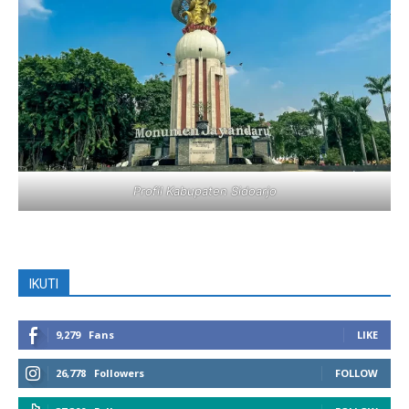
Profil Kabupaten Sidoarjo
IKUTI
9,279
Fans
LIKE
26,778
Followers
FOLLOW