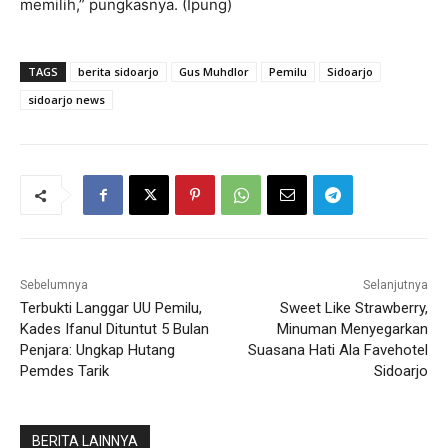
memilih,” pungkasnya. (Ipung)
TAGS
berita sidoarjo
Gus Muhdlor
Pemilu
Sidoarjo
sidoarjo news
Sebelumnya
Selanjutnya
Terbukti Langgar UU Pemilu,
Sweet Like Strawberry,
Kades Ifanul Dituntut 5 Bulan
Minuman Menyegarkan
Penjara: Ungkap Hutang
Suasana Hati Ala Favehotel
Pemdes Tarik
Sidoarjo
BERITA LAINNYA