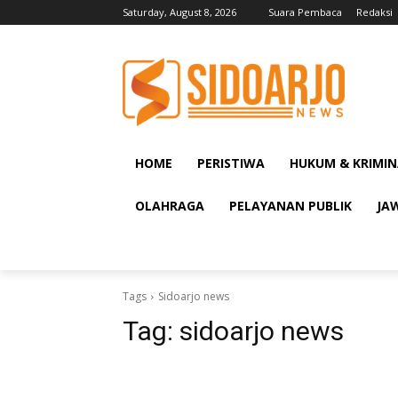
Saturday, August 8, 2026
Suara Pembaca
Redaksi
HOME
PERISTIWA
HUKUM & KRIMIN
OLAHRAGA
PELAYANAN PUBLIK
JA
Tags
Sidoarjo news
Tag:
sidoarjo news