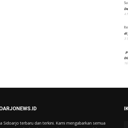
Su
De
4 
Re
di
3 
p
Di
16
DOARJONEWS.ID
I
ta Sidoarjo terbaru dan terkini. Kami mengabarkan semua