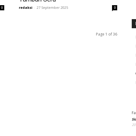
redaksi
-
27 September 2025
0
0
Page 1 of 36
Fa
Si
20