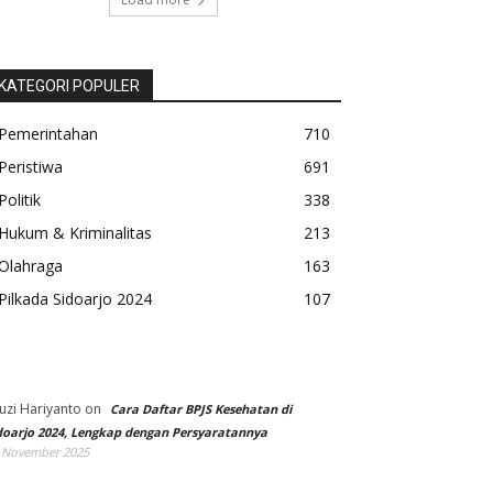
KATEGORI POPULER
Pemerintahan
710
Peristiwa
691
Politik
338
Hukum & Kriminalitas
213
Olahraga
163
Pilkada Sidoarjo 2024
107
uzi Hariyanto
on
Cara Daftar BPJS Kesehatan di
doarjo 2024, Lengkap dengan Persyaratannya
 November 2025