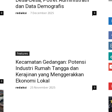
Desa-Desa, Potret Administratif
dan Data Demografis
redaksi
-
7 December 2025
0
0
Features
Kecamatan Gedangan: Potensi
Industri Rumah Tangga dan
Kerajinan yang Menggerakkan
Ekonomi Lokal
0
redaksi
-
25 November 2025
0