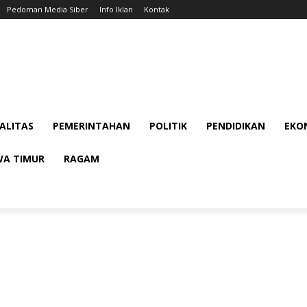
Pedoman Media Siber
Info Iklan
Kontak
ALITAS
PEMERINTAHAN
POLITIK
PENDIDIKAN
EKON
WA TIMUR
RAGAM