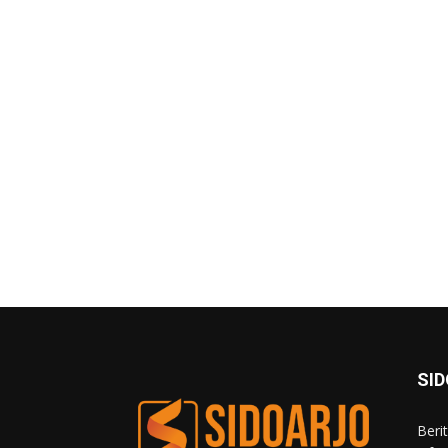
SI
Beri