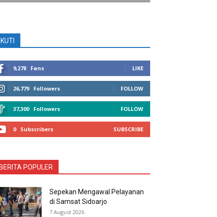
IKUTI
9,278
Fans
LIKE
26,779
Followers
FOLLOW
37,300
Followers
FOLLOW
0
Subscribers
SUBSCRIBE
BERITA POPULER
Sepekan Mengawal Pelayanan
di Samsat Sidoarjo
7 August 2026