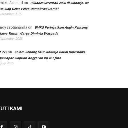
mitro Achmad
on
Pilkades Serentak 2026 di Sidoarjo: 80
sa Siap Gelar Pesta Demokrasi Damai
November 2025
ndy septiananda
on
BMKG Peringatkan Angin Kencang
 Jawa Timur, Warga Diminta Waspada
September 2025
on
t 777
Kolam Renang GOR Sidoarjo Bakal Diperbaiki,
sporapar Siapkan Anggaran Rp 467 Juta
 July 2025
KUTI KAMI