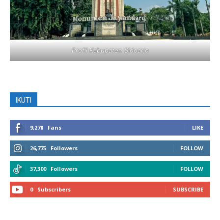
Profil Kabupaten Sidoarjo
IKUTI
9,278
Fans
LIKE
26,775
Followers
FOLLOW
37,300
Followers
FOLLOW
0
Subscribers
SUBSCRIBE