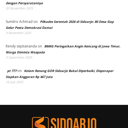
dengan Persyaratannya
20 November 2025
Sumitro Achmad
on
Pilkades Serentak 2026 di Sidoarjo: 80 Desa Siap
Gelar Pesta Demokrasi Damai
4 November 2025
Rendy septiananda
on
BMKG Peringatkan Angin Kencang di Jawa Timur,
Warga Diminta Waspada
3 September 2025
on
pt 777
Kolam Renang GOR Sidoarjo Bakal Diperbaiki, Disporapar
Siapkan Anggaran Rp 467 Juta
16 July 2025