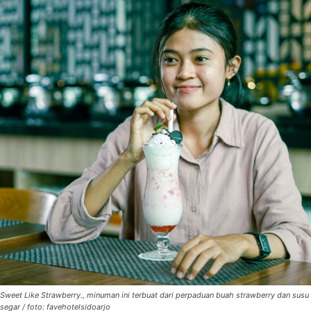
Sweet Like Strawberry., minuman ini terbuat dari perpaduan buah strawberry dan susu
segar / foto: favehotelsidoarjo