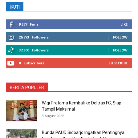
IKUTI
9,277
Fans
LIKE
26,773
Followers
FOLLOW
37,300
Followers
FOLLOW
0
Subscribers
SUBSCRIBE
BERITA POPULER
Wigi Pratama Kembali ke Deltras FC, Siap
Tampil Maksimal
8 August 2026
Bunda PAUD Sidoarjo Ingatkan Pentingnya