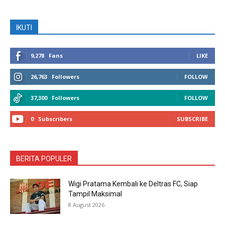
IKUTI
9,278
Fans
LIKE
26,763
Followers
FOLLOW
37,300
Followers
FOLLOW
0
Subscribers
SUBSCRIBE
BERITA POPULER
Wigi Pratama Kembali ke Deltras FC, Siap
Tampil Maksimal
8 August 2026