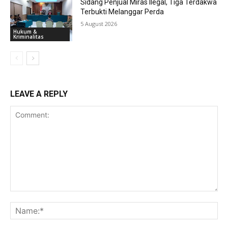
Sidang Penjual Miras Ilegal, Tiga Terdakwa
Terbukti Melanggar Perda
5 August 2026
Hukum &
Kriminalitas
LEAVE A REPLY
Comment:
Na