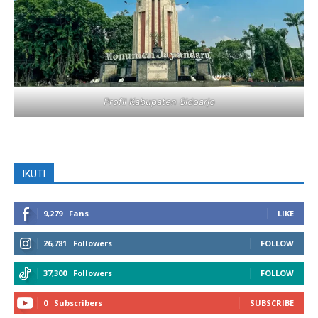
Profil Kabupaten Sidoarjo
IKUTI
9,279
Fans
LIKE
26,781
Followers
FOLLOW
37,300
Followers
FOLLOW
0
Subscribers
SUBSCRIBE