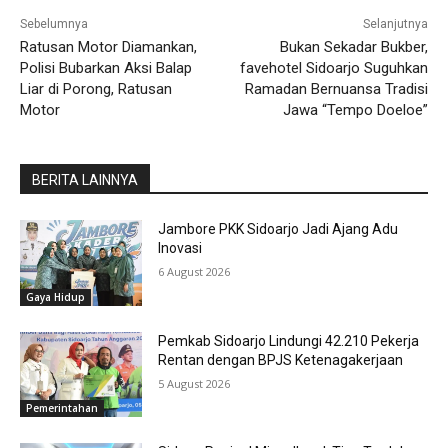
Sebelumnya
Selanjutnya
Ratusan Motor Diamankan,
Bukan Sekadar Bukber,
Polisi Bubarkan Aksi Balap
favehotel Sidoarjo Suguhkan
Liar di Porong, Ratusan
Ramadan Bernuansa Tradisi
Motor
Jawa “Tempo Doeloe”
BERITA LAINNYA
Jambore PKK Sidoarjo Jadi Ajang Adu
Inovasi
6 August 2026
Gaya Hidup
Pemkab Sidoarjo Lindungi 42.210 Pekerja
Rentan dengan BPJS Ketenagakerjaan
5 August 2026
Pemerintahan