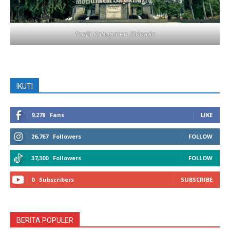
Profil Kabupaten Sidoarjo
IKUTI
9,278
Fans
LIKE
26,767
Followers
FOLLOW
37,300
Followers
FOLLOW
0
Subscribers
SUBSCRIBE
BERITA POPULER