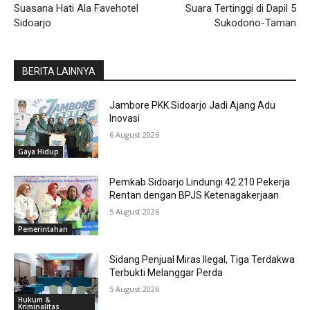
Suasana Hati Ala Favehotel
Suara Tertinggi di Dapil 5
Sidoarjo
Sukodono-Taman
BERITA LAINNYA
Jambore PKK Sidoarjo Jadi Ajang Adu
Inovasi
6 August 2026
Gaya Hidup
Pemkab Sidoarjo Lindungi 42.210 Pekerja
Rentan dengan BPJS Ketenagakerjaan
5 August 2026
Pemerintahan
Sidang Penjual Miras Ilegal, Tiga Terdakwa
Terbukti Melanggar Perda
5 August 2026
Hukum &
Kriminalitas