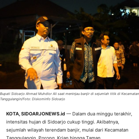
Bupati Sidoarjo Ahmad Muhdlor Ali saat meninjau banjir di sejumlah titik di Kecamatan
Tanggulangin/Foto: Diskominfo Sidoarjo
KOTA, SIDOARJONEWS.id
— Dalam dua minggu terakhir,
intensitas hujan di Sidoarjo cukup tinggi. Akibatnya,
sejumlah wilayah terendam banjir, mulai dari Kecamatan
Tanggulangin, Porong, Krian hingga Taman.