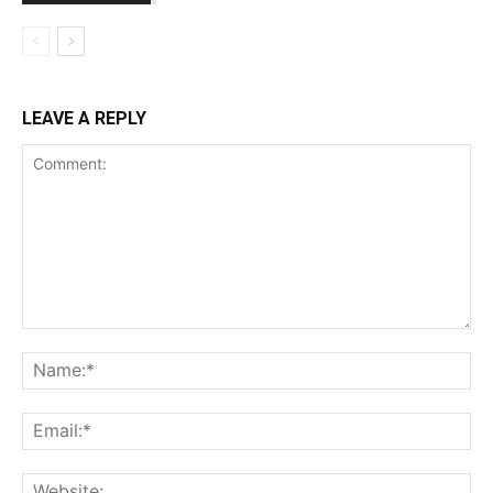
LEAVE A REPLY
Comment:
Na
Ema
Web