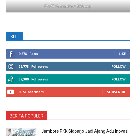
Profil Kabupaten Sidoarjo
IKUTI
9,278
Fans
LIKE
26,778
Followers
FOLLOW
37,300
Followers
FOLLOW
0
Subscribers
SUBSCRIBE
BERITA POPULER
Jambore PKK Sidoarjo Jadi Ajang Adu Inovasi