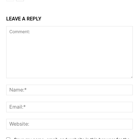
LEAVE A REPLY
Comment:
Na
Ema
Web