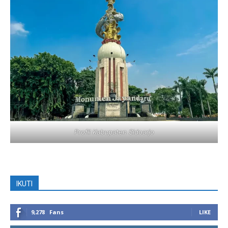
Profil Kabupaten Sidoarjo
IKUTI
9,278
Fans
LIKE