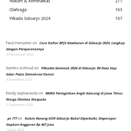
Hukum & Kriminalitas
211
Olahraga
163
Pilkada Sidoarjo 2024
107
Fauzi Hariyanto
on
Cara Daftar BPJS Kesehatan di Sidoarjo 2024, Lengkap
dengan Persyaratannya
20 November 2025
Sumitro Achmad
on
Pilkades Serentak 2026 di Sidoarjo: 80 Desa Siap
Gelar Pesta Demokrasi Damai
4 November 2025
Rendy septiananda
on
BMKG Peringatkan Angin Kencang di Jawa Timur,
Warga Diminta Waspada
3 September 2025
on
pt 777
Kolam Renang GOR Sidoarjo Bakal Diperbaiki, Disporapar
Siapkan Anggaran Rp 467 Juta
16 July 2025