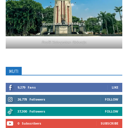
Profil Kabupaten Sidoarjo
IKUTI
9,279
Fans
LIKE
26,778
Followers
FOLLOW
37,300
Followers
FOLLOW
0
Subscribers
SUBSCRIBE