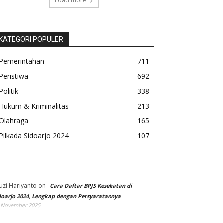
Load more
KATEGORI POPULER
Pemerintahan
711
Peristiwa
692
Politik
338
Hukum & Kriminalitas
213
Olahraga
165
Pilkada Sidoarjo 2024
107
uzi Hariyanto
on
Cara Daftar BPJS Kesehatan di
doarjo 2024, Lengkap dengan Persyaratannya
 November 2025