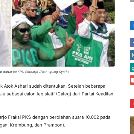
 daftar ke KPU Sidoarjo /Foto: Ipung Syaiful
k Atok Ashari sudah ditentukan. Setelah beberapa
ju sebagai calon legislatif (Caleg) dari Partai Keadilan
rjo Fraksi PKS dengan perolehan suara 10.002 pada
angan, Krembung, dan Prambon).