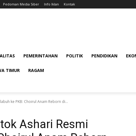
Pedoman Media Siber
Info Iklan
Kontak
ALITAS
PEMERINTAHAN
POLITIK
PENDIDIKAN
EKON
WA TIMUR
RAGAM
labuh ke PKB: Choirul Anam Reborn di...
tok Ashari Resmi