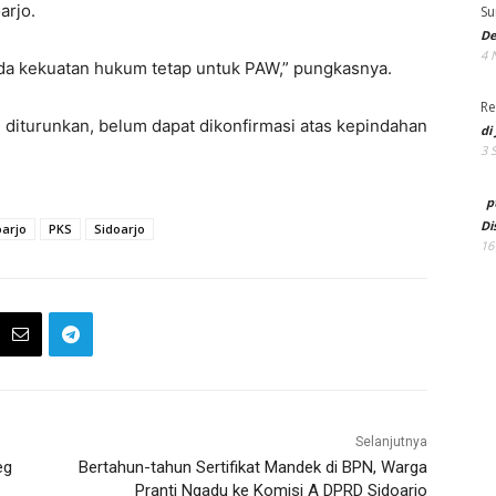
arjo.
Su
De
4 
ada kekuatan hukum tetap untuk PAW,” pungkasnya.
Re
ni diturunkan, belum dapat dikonfirmasi atas kepindahan
di
3 
p
Di
oarjo
PKS
Sidoarjo
16
Selanjutnya
eg
Bertahun-tahun Sertifikat Mandek di BPN, Warga
Pranti Ngadu ke Komisi A DPRD Sidoarjo