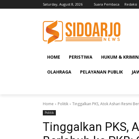
Saturday, August 8, 2026
Suara Pembaca
Redaksi
HOME
PERISTIWA
HUKUM & KRIMIN
OLAHRAGA
PELAYANAN PUBLIK
JA
Home
Politik
Tinggalkan PKS, Atok Ashari Resmi Ber
Politik
Tinggalkan PKS, A