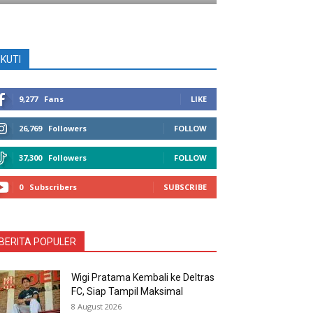
IKUTI
9,277
Fans
LIKE
26,769
Followers
FOLLOW
37,300
Followers
FOLLOW
0
Subscribers
SUBSCRIBE
BERITA POPULER
Wigi Pratama Kembali ke Deltras
FC, Siap Tampil Maksimal
8 August 2026