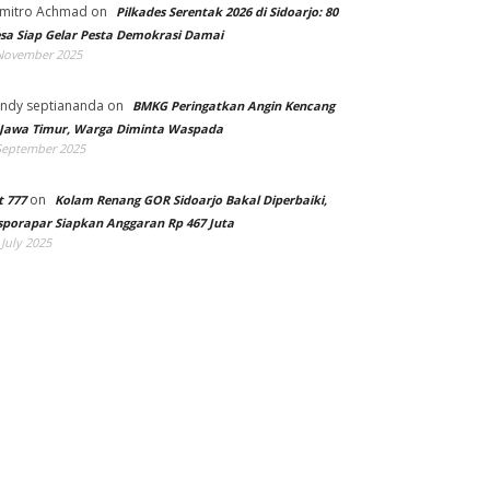
mitro Achmad
on
Pilkades Serentak 2026 di Sidoarjo: 80
sa Siap Gelar Pesta Demokrasi Damai
November 2025
ndy septiananda
on
BMKG Peringatkan Angin Kencang
 Jawa Timur, Warga Diminta Waspada
September 2025
on
t 777
Kolam Renang GOR Sidoarjo Bakal Diperbaiki,
sporapar Siapkan Anggaran Rp 467 Juta
 July 2025