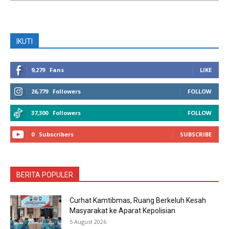
IKUTI
9,279
Fans
LIKE
26,779
Followers
FOLLOW
37,300
Followers
FOLLOW
0
Subscribers
SUBSCRIBE
BERITA POPULER
Curhat Kamtibmas, Ruang Berkeluh Kesah
Masyarakat ke Aparat Kepolisian
5 August 2026