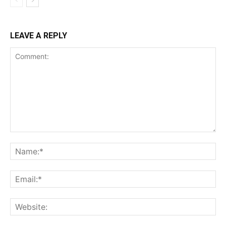
LEAVE A REPLY
Comment:
Na
Ema
Web