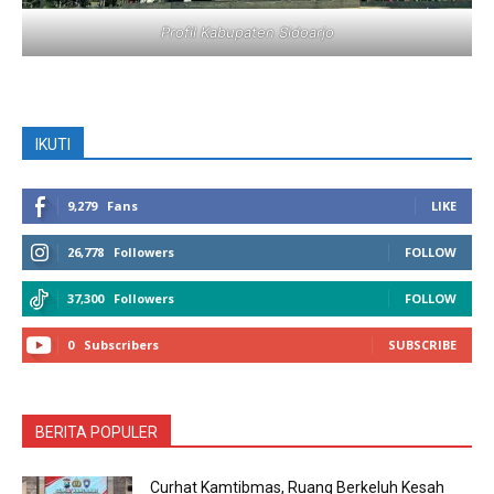
Profil Kabupaten Sidoarjo
IKUTI
9,279
Fans
LIKE
26,778
Followers
FOLLOW
37,300
Followers
FOLLOW
0
Subscribers
SUBSCRIBE
BERITA POPULER
Curhat Kamtibmas, Ruang Berkeluh Kesah