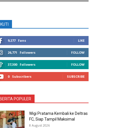
IKUTI
9,277
Fans
LIKE
26,771
Followers
FOLLOW
37,300
Followers
FOLLOW
0
Subscribers
SUBSCRIBE
BERITA POPULER
Wigi Pratama Kembali ke Deltras
FC, Siap Tampil Maksimal
8 August 2026