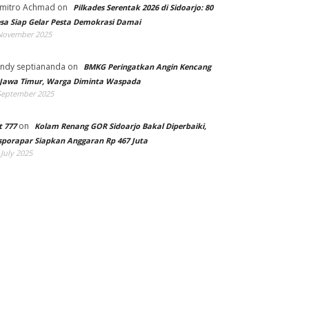
mitro Achmad
on
Pilkades Serentak 2026 di Sidoarjo: 80
sa Siap Gelar Pesta Demokrasi Damai
November 2025
ndy septiananda
on
BMKG Peringatkan Angin Kencang
 Jawa Timur, Warga Diminta Waspada
September 2025
on
t 777
Kolam Renang GOR Sidoarjo Bakal Diperbaiki,
sporapar Siapkan Anggaran Rp 467 Juta
 July 2025