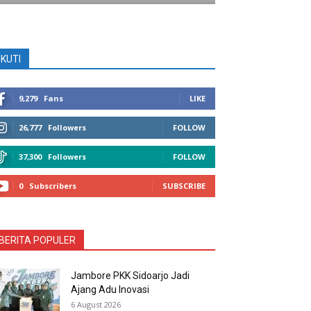
IKUTI
9,279
Fans
LIKE
26,777
Followers
FOLLOW
37,300
Followers
FOLLOW
0
Subscribers
SUBSCRIBE
BERITA POPULER
Jambore PKK Sidoarjo Jadi
Ajang Adu Inovasi
6 August 2026