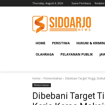
Thursday, August 6, 2026
Suara Pembaca
Redaksi
HOME
PERISTIWA
HUKUM & KRIMIN
OLAHRAGA
PELAYANAN PUBLIK
JA
Home
Pemerintahan
Dibebani Target Tinggi, Dishu
Pemerintahan
Dibebani Target Ti