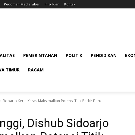
Pedoman Media Siber
Info Iklan
Kontak
ALITAS
PEMERINTAHAN
POLITIK
PENDIDIKAN
EKON
WA TIMUR
RAGAM
b Sidoarjo Kerja Keras Maksimalkan Potensi Titik Parkir Baru
nggi, Dishub Sidoarjo