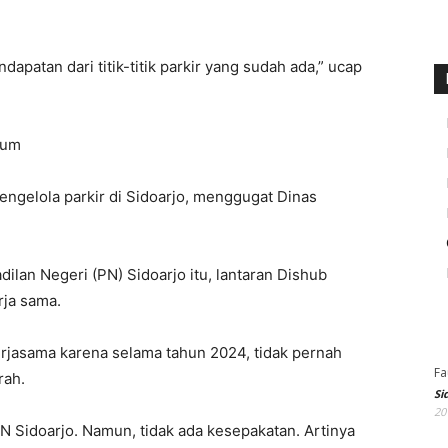
patan dari titik-titik parkir yang sudah ada,” ucap
kum
engelola parkir di Sidoarjo, menggugat Dinas
lan Negeri (PN) Sidoarjo itu, lantaran Dishub
rja sama.
erjasama karena selama tahun 2024, tidak pernah
Fa
rah.
Si
20
PN Sidoarjo. Namun, tidak ada kesepakatan. Artinya