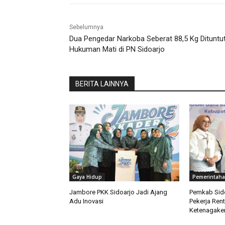
Sebelumnya
Dua Pengedar Narkoba Seberat 88,5 Kg Dituntu
Hukuman Mati di PN Sidoarjo
BERITA LAINNYA
Gaya Hidup
Pemerintah
Jambore PKK Sidoarjo Jadi Ajang
Pemkab Sido
Adu Inovasi
Pekerja Ren
Ketenagaker