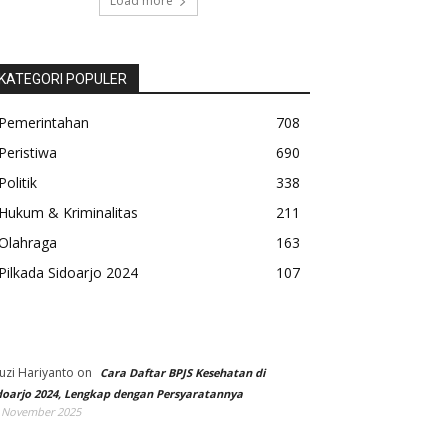
Load more
KATEGORI POPULER
Pemerintahan
708
Peristiwa
690
Politik
338
Hukum & Kriminalitas
211
Olahraga
163
Pilkada Sidoarjo 2024
107
uzi Hariyanto
on
Cara Daftar BPJS Kesehatan di
doarjo 2024, Lengkap dengan Persyaratannya
 November 2025