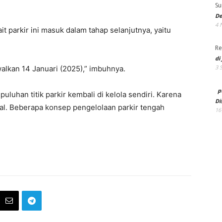
Su
De
4 
t parkir ini masuk dalam tahap selanjutnya, yaitu
Re
di
3 
lkan 14 Januari (2025),” imbuhnya.
p
uhan titik parkir kembali di kelola sendiri. Karena
Di
al. Beberapa konsep pengelolaan parkir tengah
16