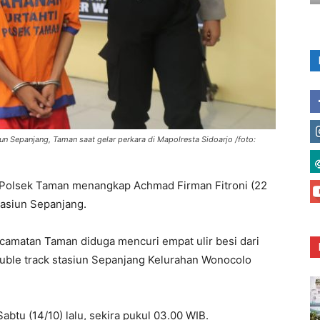
iun Sepanjang, Taman saat gelar perkara di Mapolresta Sidoarjo /foto:
Polsek Taman menangkap Achmad Firman Fitroni (22
tasiun Sepanjang.
camatan Taman diduga mencuri empat ulir besi dari
ouble track stasiun Sepanjang Kelurahan Wonocolo
abtu (14/10) lalu, sekira pukul 03.00 WIB.