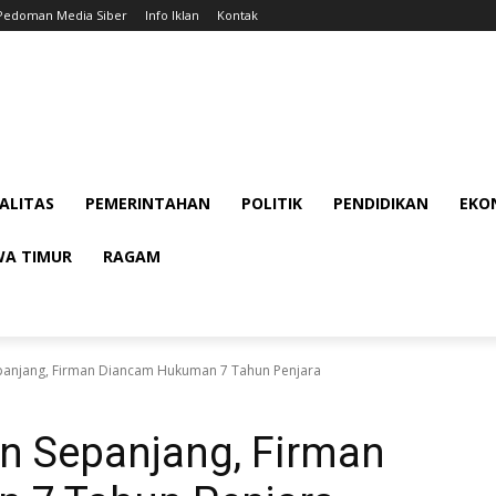
Pedoman Media Siber
Info Iklan
Kontak
ALITAS
PEMERINTAHAN
POLITIK
PENDIDIKAN
EKON
WA TIMUR
RAGAM
Sepanjang, Firman Diancam Hukuman 7 Tahun Penjara
iun Sepanjang, Firman