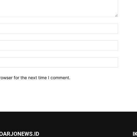
Name:*
Email:*
Website:
rowser for the next time I comment.
DOARJONEWS.ID
I