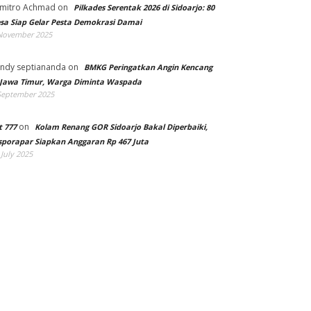
mitro Achmad
on
Pilkades Serentak 2026 di Sidoarjo: 80
sa Siap Gelar Pesta Demokrasi Damai
November 2025
ndy septiananda
on
BMKG Peringatkan Angin Kencang
 Jawa Timur, Warga Diminta Waspada
September 2025
on
t 777
Kolam Renang GOR Sidoarjo Bakal Diperbaiki,
sporapar Siapkan Anggaran Rp 467 Juta
 July 2025