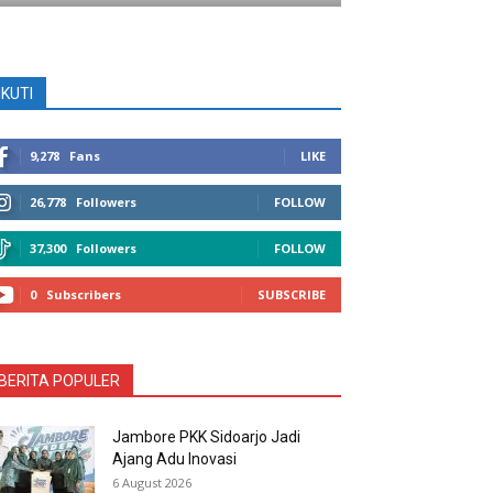
IKUTI
9,278
Fans
LIKE
26,778
Followers
FOLLOW
37,300
Followers
FOLLOW
0
Subscribers
SUBSCRIBE
BERITA POPULER
Jambore PKK Sidoarjo Jadi
Ajang Adu Inovasi
6 August 2026