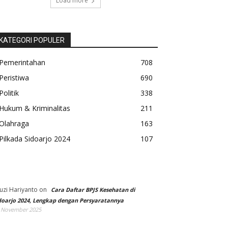
Load more
KATEGORI POPULER
Pemerintahan
708
Peristiwa
690
Politik
338
Hukum & Kriminalitas
211
Olahraga
163
Pilkada Sidoarjo 2024
107
uzi Hariyanto
on
Cara Daftar BPJS Kesehatan di
doarjo 2024, Lengkap dengan Persyaratannya
 November 2025