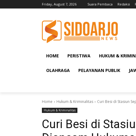
Friday, August 7, 2026
Suara Pembaca
Redaksi
HOME
PERISTIWA
HUKUM & KRIMIN
OLAHRAGA
PELAYANAN PUBLIK
JA
Home
Hukum & Kriminalitas
Curi Besi di Stasiun 
Hukum & Kriminalitas
Curi Besi di Stas