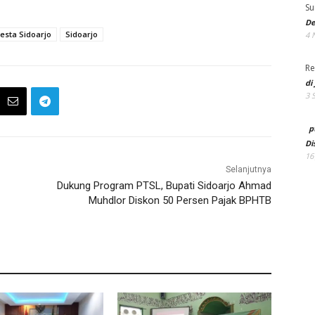
Su
De
resta Sidoarjo
Sidoarjo
4 
Re
di
3 
p
Di
16
Selanjutnya
Dukung Program PTSL, Bupati Sidoarjo Ahmad
Muhdlor Diskon 50 Persen Pajak BPHTB