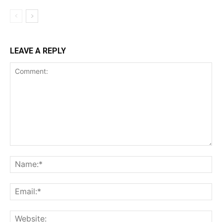
LEAVE A REPLY
Comment:
Na
Ema
Web