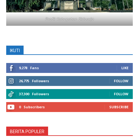
Profil Kabupaten Sidoarjo
IKUTI
9,278
Fans
LIKE
26,775
Followers
FOLLOW
37,300
Followers
FOLLOW
0
Subscribers
SUBSCRIBE
BERITA POPULER