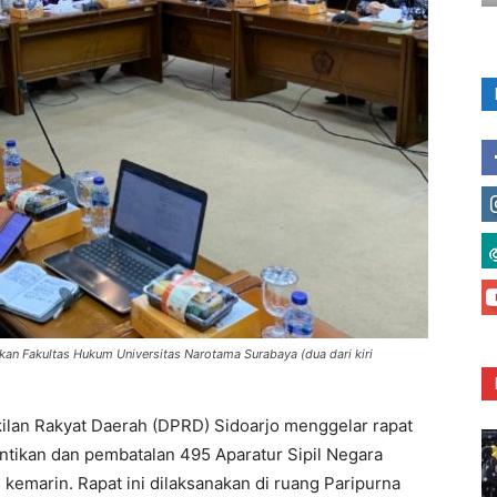
ekan Fakultas Hukum Universitas Narotama Surabaya (dua dari kiri
lan Rakyat Daerah (DPRD) Sidoarjo menggelar rapat
ntikan dan pembatalan 495 Aparatur Sipil Negara
emarin. Rapat ini dilaksanakan di ruang Paripurna