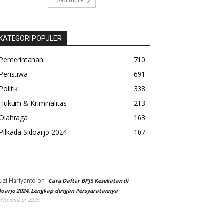
Load more
KATEGORI POPULER
Pemerintahan
710
Peristiwa
691
Politik
338
Hukum & Kriminalitas
213
Olahraga
163
Pilkada Sidoarjo 2024
107
uzi Hariyanto
on
Cara Daftar BPJS Kesehatan di
doarjo 2024, Lengkap dengan Persyaratannya
 November 2025