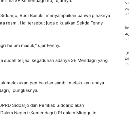
enerima SE Kemendagri itu,” ujarnya.
Su
De
4 
Sidoarjo, Budi Basuki, menyampaikan bahwa pihaknya
ra resmi. Hal tersebut juga dikuatkan Sekda Fenny
Re
di
3 
ri belum masuk,” ujar Fenny.
p
Di
na sudah terjadi kegaduhan adanya SE Mendagri yang
16
untuk melakukan pembatalan sambil melakukan upaya
dagri,” pungkasnya.
n DPRD Sidoarjo dan Pemkab Sidoarjo akan
Dalam Negeri (Kemendagri) RI dalam Minggu ini.