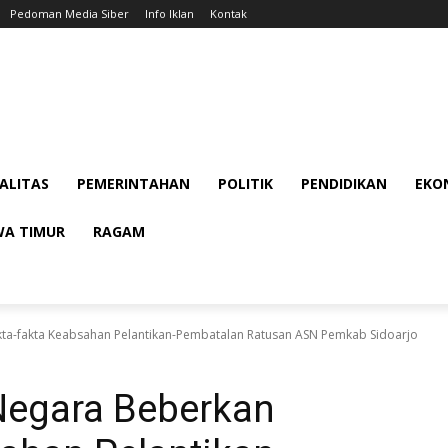
Pedoman Media Siber
Info Iklan
Kontak
ALITAS
PEMERINTAHAN
POLITIK
PENDIDIKAN
EKON
WA TIMUR
RAGAM
kta-fakta Keabsahan Pelantikan-Pembatalan Ratusan ASN Pemkab Sidoarjo
Negara Beberkan