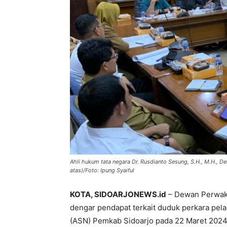
Ahli hukum tata negara Dr. Rusdianto Sesung, S.H., M.H., D
atas)/Foto: Ipung Syaiful
KOTA, SIDOARJONEWS.id
– Dewan Perwaki
dengar pendapat terkait duduk perkara pela
(ASN) Pemkab Sidoarjo pada 22 Maret 2024 k