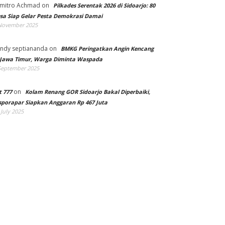
mitro Achmad
on
Pilkades Serentak 2026 di Sidoarjo: 80
sa Siap Gelar Pesta Demokrasi Damai
November 2025
ndy septiananda
on
BMKG Peringatkan Angin Kencang
 Jawa Timur, Warga Diminta Waspada
September 2025
on
t 777
Kolam Renang GOR Sidoarjo Bakal Diperbaiki,
sporapar Siapkan Anggaran Rp 467 Juta
 July 2025