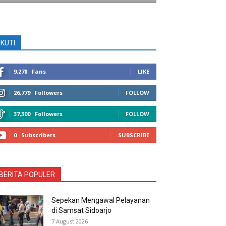
IKUTI
9,278
Fans
LIKE
26,779
Followers
FOLLOW
37,300
Followers
FOLLOW
0
Subscribers
SUBSCRIBE
BERITA POPULER
Sepekan Mengawal Pelayanan
di Samsat Sidoarjo
7 August 2026