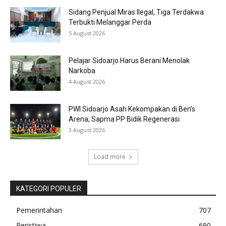
Sidang Penjual Miras Ilegal, Tiga Terdakwa
Terbukti Melanggar Perda
5 August 2026
Pelajar Sidoarjo Harus Berani Menolak
Narkoba
4 August 2026
PWI Sidoarjo Asah Kekompakan di Ben’s
Arena, Sapma PP Bidik Regenerasi
3 August 2026
Load more
KATEGORI POPULER
Pemerintahan
707
Peristiwa
690