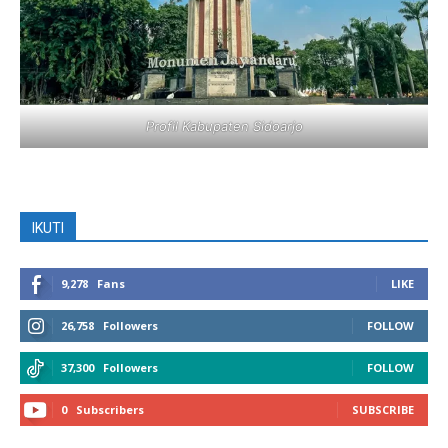
Profil Kabupaten Sidoarjo
IKUTI
9,278
Fans
LIKE
26,758
Followers
FOLLOW
37,300
Followers
FOLLOW
0
Subscribers
SUBSCRIBE