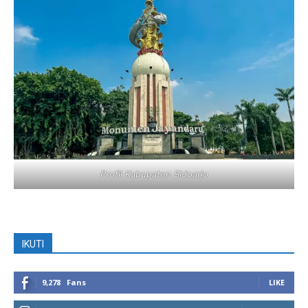
Profil Kabupaten Sidoarjo
IKUTI
9,278
Fans
LIKE