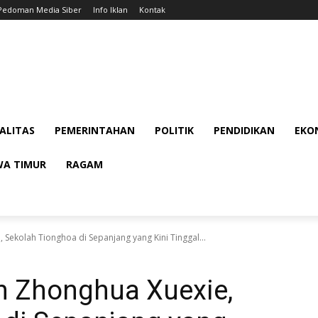
Pedoman Media Siber
Info Iklan
Kontak
ALITAS
PEMERINTAHAN
POLITIK
PENDIDIKAN
EKON
WA TIMUR
RAGAM
 Sekolah Tionghoa di Sepanjang yang Kini Tinggal...
h Zhonghua Xuexie,