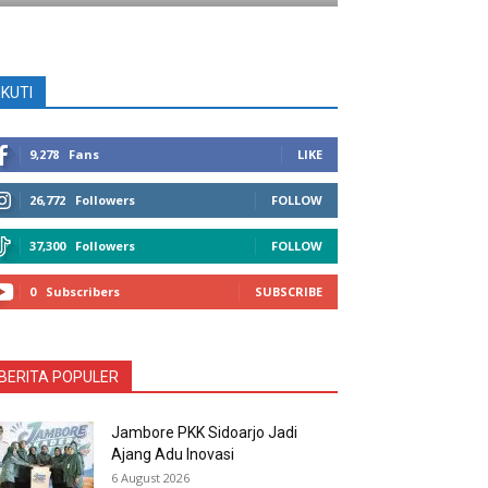
IKUTI
9,278
Fans
LIKE
26,772
Followers
FOLLOW
37,300
Followers
FOLLOW
0
Subscribers
SUBSCRIBE
BERITA POPULER
Jambore PKK Sidoarjo Jadi
Ajang Adu Inovasi
6 August 2026