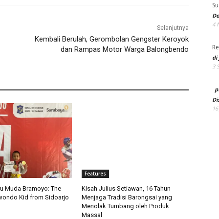
Su
De
4 
Selanjutnya
Kembali Berulah, Gerombolan Gengster Keroyok
Re
dan Rampas Motor Warga Balongbendo
di
3 
p
Di
16
Features
ru Muda Bramoyo: The
Kisah Julius Setiawan, 16 Tahun
wondo Kid from Sidoarjo
Menjaga Tradisi Barongsai yang
Menolak Tumbang oleh Produk
Massal