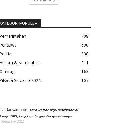
Load more
KATEGORI POPULER
Pemerintahan
708
Peristiwa
690
Politik
338
Hukum & Kriminalitas
211
Olahraga
163
Pilkada Sidoarjo 2024
107
uzi Hariyanto
on
Cara Daftar BPJS Kesehatan di
doarjo 2024, Lengkap dengan Persyaratannya
 November 2025