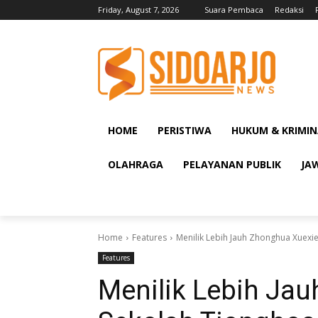
Friday, August 7, 2026
Suara Pembaca
Redaksi
HOME
PERISTIWA
HUKUM & KRIMIN
OLAHRAGA
PELAYANAN PUBLIK
JA
Home
Features
Menilik Lebih Jauh Zhonghua Xuexie,
Features
Menilik Lebih Jau