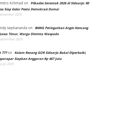
mitro Achmad
on
Pilkades Serentak 2026 di Sidoarjo: 80
sa Siap Gelar Pesta Demokrasi Damai
November 2025
ndy septiananda
on
BMKG Peringatkan Angin Kencang
 Jawa Timur, Warga Diminta Waspada
September 2025
on
t 777
Kolam Renang GOR Sidoarjo Bakal Diperbaiki,
sporapar Siapkan Anggaran Rp 467 Juta
 July 2025