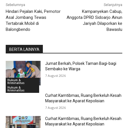
Sebelumnya
Selanjutnya
Hindari Pejalan Kaki, Pemotor
Kampanyekan Cabup,
Asal Jombang Tewas
Anggota DPRD Sidoarjo Ainun
Tertabrak Mobil di
Jariyah Dilaporkan ke
Balongbendo
Bawaslu
BERITA LAINNYA
Jumat Berkah, Polsek Taman Bagi-bagi
Sembako ke Warga
7 August 2026
Hukum &
Kriminalitas
Hukum &
Kriminalitas
Curhat Kamtibmas, Ruang Berkeluh Kesah
Masyarakat ke Aparat Kepolisian
7 August 2026
Curhat Kamtibmas, Ruang Berkeluh Kesah
Masyarakat ke Aparat Kepolisian