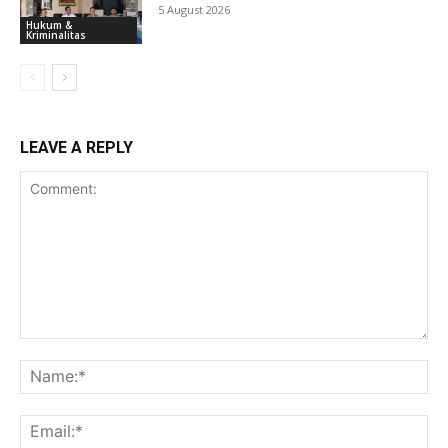
5 August 2026
Hukum &
Kriminalitas
LEAVE A REPLY
Comment:
Na
Ema