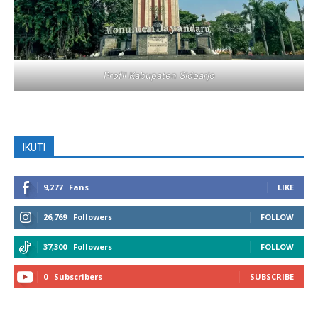
Profil Kabupaten Sidoarjo
IKUTI
9,277
Fans
LIKE
26,769
Followers
FOLLOW
37,300
Followers
FOLLOW
0
Subscribers
SUBSCRIBE