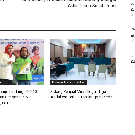
Su
Akhir Tahun Sudah Terisi
De
4 
Re
di
3 
p
Di
16
an
Hukum & Kriminalitas
arjo Lindungi 42.210
Sidang Penjual Miras Ilegal, Tiga
tan dengan BPJS
Terdakwa Terbukti Melanggar Perda
jaan