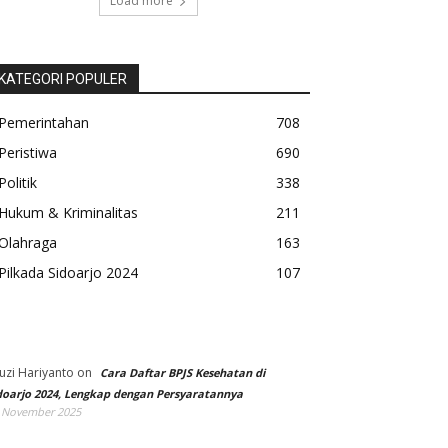
Load more
KATEGORI POPULER
Pemerintahan
708
Peristiwa
690
Politik
338
Hukum & Kriminalitas
211
Olahraga
163
Pilkada Sidoarjo 2024
107
uzi Hariyanto
on
Cara Daftar BPJS Kesehatan di
doarjo 2024, Lengkap dengan Persyaratannya
 November 2025