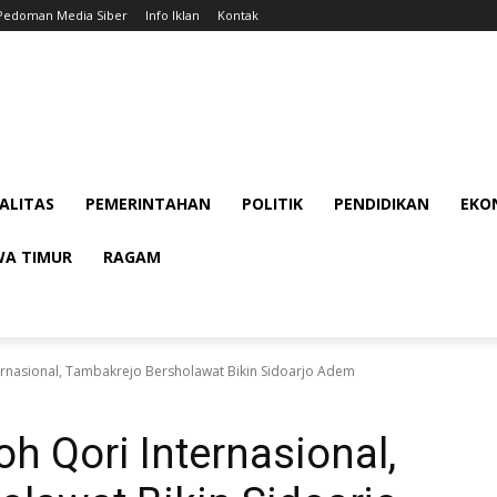
Pedoman Media Siber
Info Iklan
Kontak
ALITAS
PEMERINTAHAN
POLITIK
PENDIDIKAN
EKON
WA TIMUR
RAGAM
rnasional, Tambakrejo Bersholawat Bikin Sidoarjo Adem
h Qori Internasional,