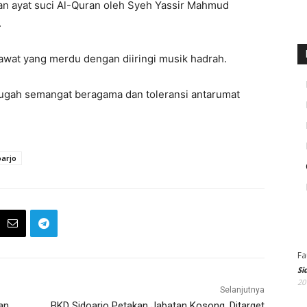
an ayat suci Al-Quran oleh Syeh Yassir Mahmud
.
awat yang merdu dengan diiringi musik hadrah.
gugah semangat beragama dan toleransi antarumat
oarjo
Fa
Si
20
Selanjutnya
an
BKD Sidoarjo Petakan Jabatan Kosong, Ditarget