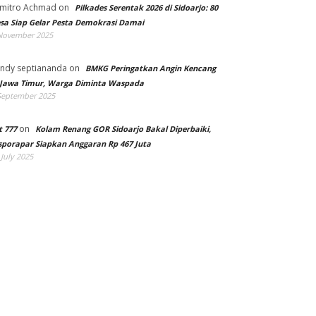
mitro Achmad
on
Pilkades Serentak 2026 di Sidoarjo: 80
sa Siap Gelar Pesta Demokrasi Damai
November 2025
ndy septiananda
on
BMKG Peringatkan Angin Kencang
 Jawa Timur, Warga Diminta Waspada
September 2025
on
t 777
Kolam Renang GOR Sidoarjo Bakal Diperbaiki,
sporapar Siapkan Anggaran Rp 467 Juta
 July 2025