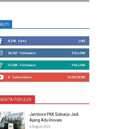
IKUTI
9,278
Fans
LIKE
26,767
Followers
FOLLOW
37,300
Followers
FOLLOW
0
Subscribers
SUBSCRIBE
BERITA POPULER
Jambore PKK Sidoarjo Jadi
Ajang Adu Inovasi
6 August 2026