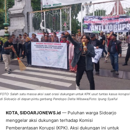
FOTO: Salah satu massa aksi saat orasi dukungan untuk KPK usut tuntas kasus korupsi
di Sidoarjo di depan pintu gerbang Pendopo Delta Wibawa/Foto: Ipung Syaiful
KOTA, SIDOARJONEWS.id
— Puluhan warga Sidoarjo
menggelar aksi dukungan terhadap Komisi
Pemberantasan Korupsi (KPK). Aksi dukungan ini untuk