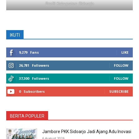
Profil Kabupaten Sidoarjo
IKUTI
9,279
Fans
LIKE
26,781
Followers
FOLLOW
37,300
Followers
FOLLOW
0
Subscribers
SUBSCRIBE
BERITA POPULER
Jambore PKK Sidoarjo Jadi Ajang Adu Inovasi
6 August 2026