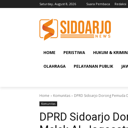
Saturday, August 8, 2026
Suara Pembaca
Redaksi
HOME
PERISTIWA
HUKUM & KRIMIN
OLAHRAGA
PELAYANAN PUBLIK
JA
Home
Komunitas
DPRD Sidoarjo Dorong Pemuda De
Komunitas
DPRD Sidoarjo D