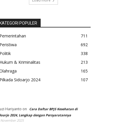
Load more
KATEGORI POPULER
Pemerintahan
711
Peristiwa
692
Politik
338
Hukum & Kriminalitas
213
Olahraga
165
Pilkada Sidoarjo 2024
107
uzi Hariyanto
on
Cara Daftar BPJS Kesehatan di
doarjo 2024, Lengkap dengan Persyaratannya
 November 2025