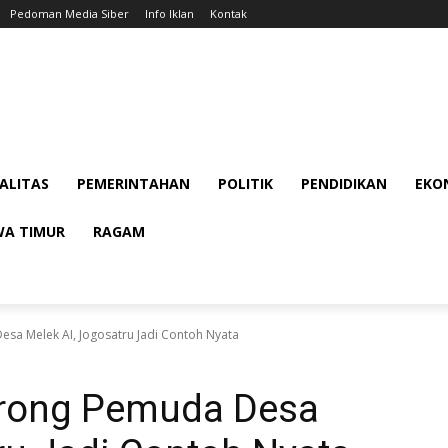
Pedoman Media Siber
Info Iklan
Kontak
ALITAS
PEMERINTAHAN
POLITIK
PENDIDIKAN
EKON
WA TIMUR
RAGAM
sa Melek AI, Jogosatru Jadi Contoh Nyata
orong Pemuda Desa