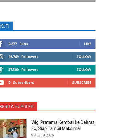
IKUTI
9,277
Fans
LIKE
26,769
Followers
FOLLOW
37,300
Followers
FOLLOW
0
Subscribers
SUBSCRIBE
BERITA POPULER
Wigi Pratama Kembali ke Deltras
FC, Siap Tampil Maksimal
8 August 2026