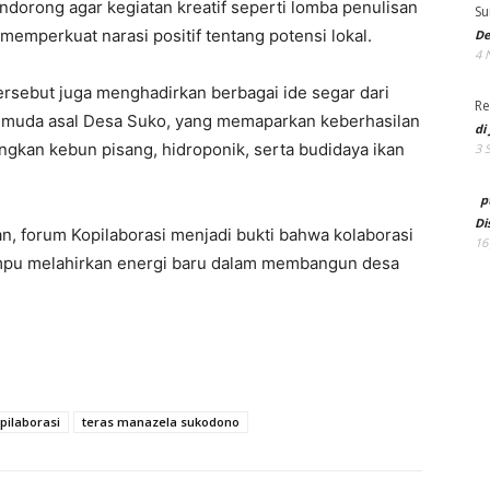
endorong agar kegiatan kreatif seperti lomba penulisan
Su
memperkuat narasi positif tentang potensi lokal.
De
4 
ersebut juga menghadirkan berbagai ide segar dari
Re
pemuda asal Desa Suko, yang memaparkan keberhasilan
di
kan kebun pisang, hidroponik, serta budidaya ikan
3 
p
Di
 forum Kopilaborasi menjadi bukti bahwa kolaborasi
16
mpu melahirkan energi baru dalam membangun desa
pilaborasi
teras manazela sukodono