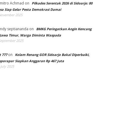
mitro Achmad
on
Pilkades Serentak 2026 di Sidoarjo: 80
sa Siap Gelar Pesta Demokrasi Damai
November 2025
ndy septiananda
on
BMKG Peringatkan Angin Kencang
 Jawa Timur, Warga Diminta Waspada
September 2025
on
t 777
Kolam Renang GOR Sidoarjo Bakal Diperbaiki,
sporapar Siapkan Anggaran Rp 467 Juta
 July 2025