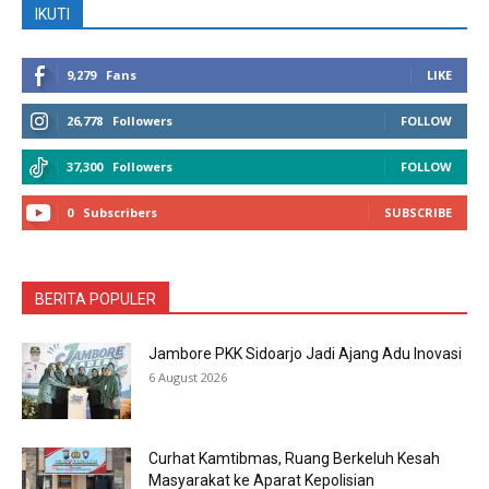
IKUTI
9,279
Fans
LIKE
26,778
Followers
FOLLOW
37,300
Followers
FOLLOW
0
Subscribers
SUBSCRIBE
BERITA POPULER
Jambore PKK Sidoarjo Jadi Ajang Adu Inovasi
6 August 2026
Curhat Kamtibmas, Ruang Berkeluh Kesah
Masyarakat ke Aparat Kepolisian