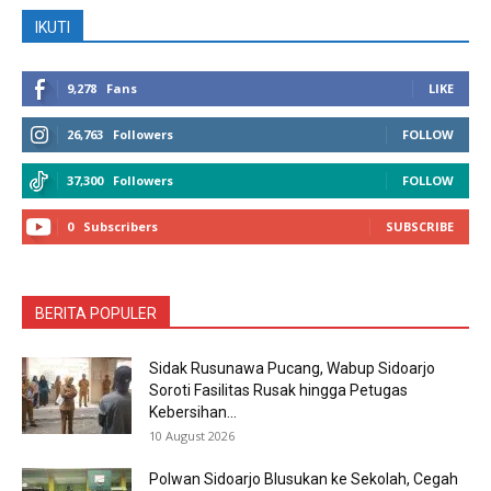
IKUTI
9,278
Fans
LIKE
26,763
Followers
FOLLOW
37,300
Followers
FOLLOW
0
Subscribers
SUBSCRIBE
BERITA POPULER
Sidak Rusunawa Pucang, Wabup Sidoarjo
Soroti Fasilitas Rusak hingga Petugas
Kebersihan...
10 August 2026
Polwan Sidoarjo Blusukan ke Sekolah, Cegah