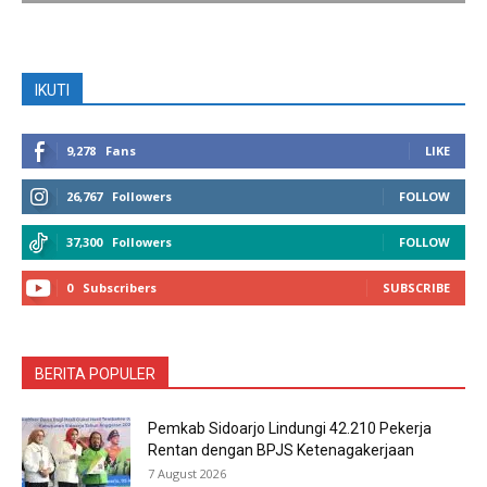
IKUTI
9,278
Fans
LIKE
26,767
Followers
FOLLOW
37,300
Followers
FOLLOW
0
Subscribers
SUBSCRIBE
BERITA POPULER
Pemkab Sidoarjo Lindungi 42.210 Pekerja
Rentan dengan BPJS Ketenagakerjaan
7 August 2026