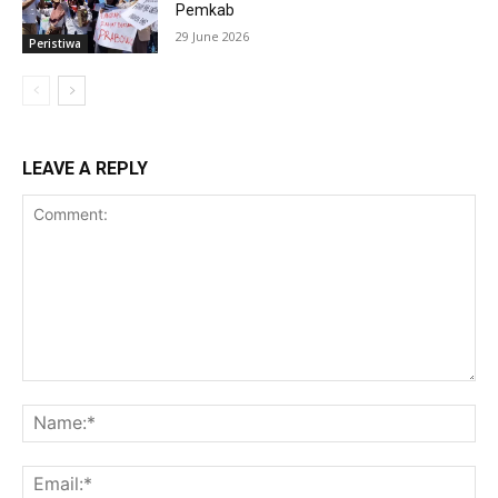
Pemkab
29 June 2026
Peristiwa
LEAVE A REPLY
Comment:
Na
Ema