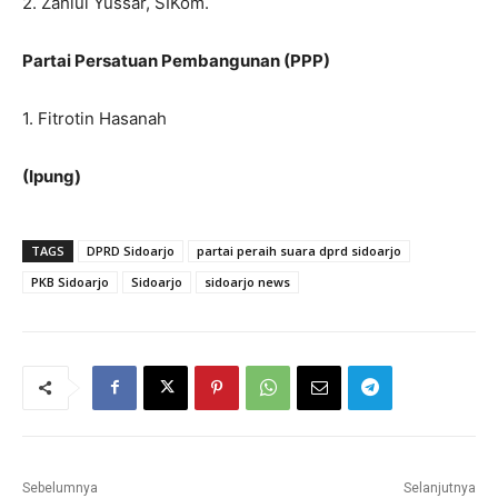
2. Zahlul Yussar, SIKom.
Partai Persatuan Pembangunan (PPP)
1. Fitrotin Hasanah
(Ipung)
TAGS
DPRD Sidoarjo
partai peraih suara dprd sidoarjo
PKB Sidoarjo
Sidoarjo
sidoarjo news
Sebelumnya
Selanjutnya