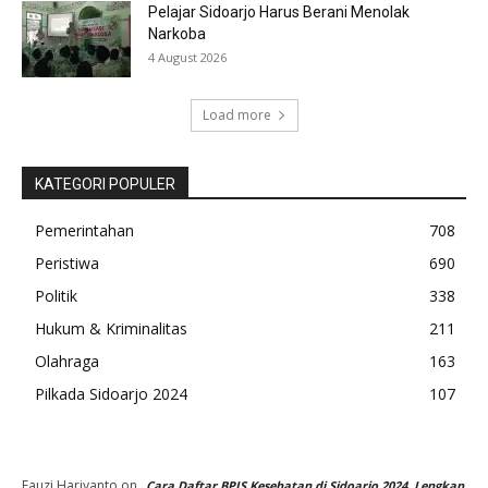
Pelajar Sidoarjo Harus Berani Menolak
Narkoba
4 August 2026
Load more
KATEGORI POPULER
Pemerintahan
708
Peristiwa
690
Politik
338
Hukum & Kriminalitas
211
Olahraga
163
Pilkada Sidoarjo 2024
107
Fauzi Hariyanto
on
Cara Daftar BPJS Kesehatan di Sidoarjo 2024, Lengkap