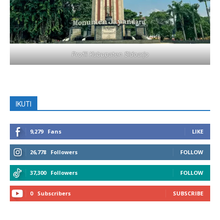
Profil Kabupaten Sidoarjo
IKUTI
9,279
Fans
LIKE
26,778
Followers
FOLLOW
37,300
Followers
FOLLOW
0
Subscribers
SUBSCRIBE