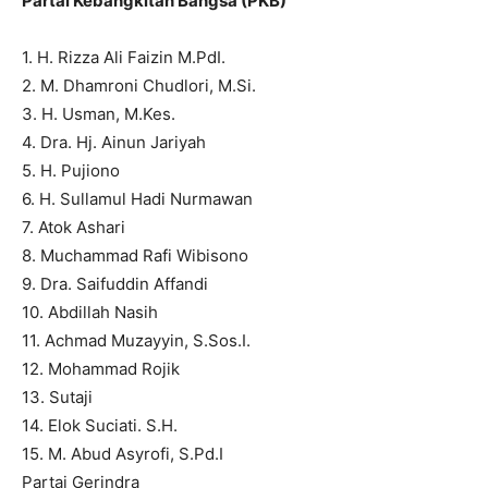
Partai Kebangkitan Bangsa (PKB)
1. H. Rizza Ali Faizin M.PdI.
2. M. Dhamroni Chudlori, M.Si.
3. H. Usman, M.Kes.
4. Dra. Hj. Ainun Jariyah
5. H. Pujiono
6. H. Sullamul Hadi Nurmawan
7. Atok Ashari
8. Muchammad Rafi Wibisono
9. Dra. Saifuddin Affandi
10. Abdillah Nasih
11. Achmad Muzayyin, S.Sos.I.
12. Mohammad Rojik
13. Sutaji
14. Elok Suciati. S.H.
15. M. Abud Asyrofi, S.Pd.I
Partai Gerindra