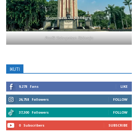
Profil Kabupaten Sidoarjo
IKUTI
9,278
Fans
LIKE
26,758
Followers
FOLLOW
37,300
Followers
FOLLOW
0
Subscribers
SUBSCRIBE