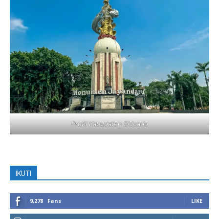
Profil Kabupaten Sidoarjo
IKUTI
9,278
Fans
LIKE