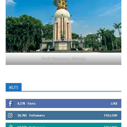
Profil Kabupaten Sidoarjo
IKUTI
9,278
Fans
LIKE
26,763
Followers
FOLLOW