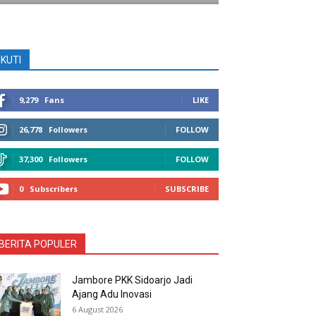
IKUTI
9,279
Fans
LIKE
26,778
Followers
FOLLOW
37,300
Followers
FOLLOW
0
Subscribers
SUBSCRIBE
BERITA POPULER
Jambore PKK Sidoarjo Jadi
Ajang Adu Inovasi
6 August 2026