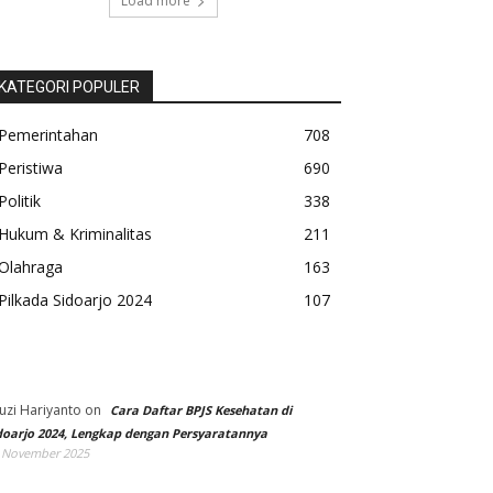
Load more
KATEGORI POPULER
Pemerintahan
708
Peristiwa
690
Politik
338
Hukum & Kriminalitas
211
Olahraga
163
Pilkada Sidoarjo 2024
107
uzi Hariyanto
on
Cara Daftar BPJS Kesehatan di
doarjo 2024, Lengkap dengan Persyaratannya
 November 2025