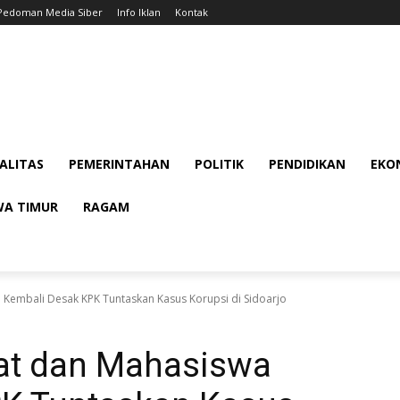
Pedoman Media Siber
Info Iklan
Kontak
ALITAS
PEMERINTAHAN
POLITIK
PENDIDIKAN
EKON
WA TIMUR
RAGAM
Kembali Desak KPK Tuntaskan Kasus Korupsi di Sidoarjo
at dan Mahasiswa