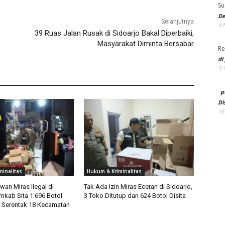
Su
De
Selanjutnya
4 
39 Ruas Jalan Rusak di Sidoarjo Bakal Diperbaiki,
Masyarakat Diminta Bersabar
Re
di
3 
p
Di
16
minalitas
Hukum & Kriminalitas
an Miras Ilegal di
Tak Ada Izin Miras Eceran di Sidoarjo,
mkab Sita 1.696 Botol
3 Toko Ditutup dan 624 Botol Disita
 Serentak 18 Kecamatan