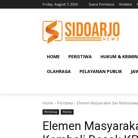
Friday, August 7, 2026
Suara Pembaca
Redaksi
HOME
PERISTIWA
HUKUM & KRIMIN
OLAHRAGA
PELAYANAN PUBLIK
JA
Home
Peristiwa
Elemen Masyarakat dan Mahasiswa 
Peristiwa
Politik
Elemen Masyarak