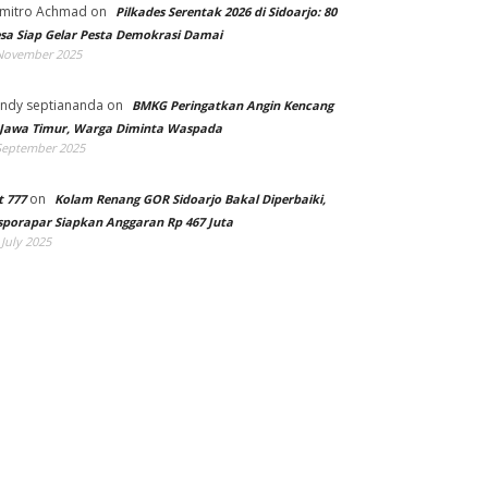
mitro Achmad
on
Pilkades Serentak 2026 di Sidoarjo: 80
sa Siap Gelar Pesta Demokrasi Damai
November 2025
ndy septiananda
on
BMKG Peringatkan Angin Kencang
 Jawa Timur, Warga Diminta Waspada
September 2025
on
t 777
Kolam Renang GOR Sidoarjo Bakal Diperbaiki,
sporapar Siapkan Anggaran Rp 467 Juta
 July 2025