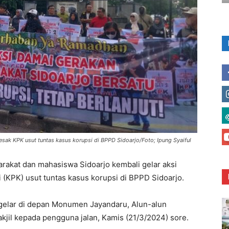
ak KPK usut tuntas kasus korupsi di BPPD Sidoarjo/Foto; Ipung Syaiful
akat dan mahasiswa Sidoarjo kembali gelar aksi
(KPK) usut tuntas kasus korupsi di BPPD Sidoarjo.
digelar di depan Monumen Jayandaru, Alun-alun
jil kepada pengguna jalan, Kamis (21/3/2024) sore.