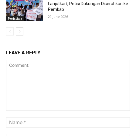
Lanjutkan’, Petisi Dukungan Diserahkan ke
Pemkab
29 June 2026
Peristiwa
LEAVE A REPLY
Comment:
Na