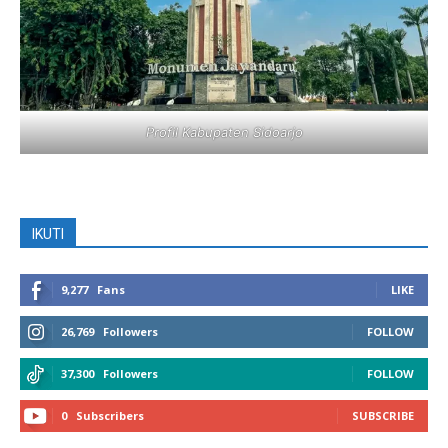
Profil Kabupaten Sidoarjo
IKUTI
9,277
Fans
LIKE
26,769
Followers
FOLLOW
37,300
Followers
FOLLOW
0
Subscribers
SUBSCRIBE