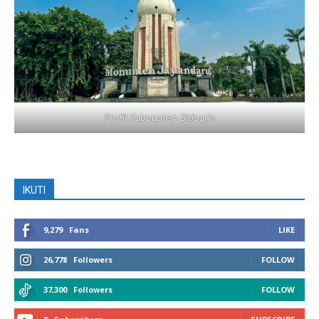
Profil Kabupaten Sidoarjo
IKUTI
9,279
Fans
LIKE
26,778
Followers
FOLLOW
37,300
Followers
FOLLOW