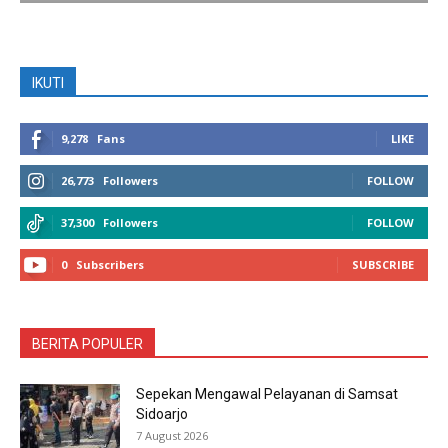
IKUTI
9,278
Fans
LIKE
26,773
Followers
FOLLOW
37,300
Followers
FOLLOW
0
Subscribers
SUBSCRIBE
BERITA POPULER
Sepekan Mengawal Pelayanan di Samsat
Sidoarjo
7 August 2026