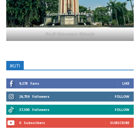
Profil Kabupaten Sidoarjo
IKUTI
9,278
Fans
LIKE
26,759
Followers
FOLLOW
37,300
Followers
FOLLOW
0
Subscribers
SUBSCRIBE