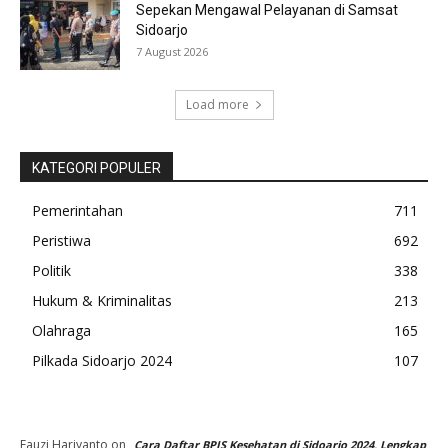
Sepekan Mengawal Pelayanan di Samsat
Sidoarjo
7 August 2026
Load more
KATEGORI POPULER
Pemerintahan
711
Peristiwa
692
Politik
338
Hukum & Kriminalitas
213
Olahraga
165
Pilkada Sidoarjo 2024
107
Fauzi Hariyanto
on
Cara Daftar BPJS Kesehatan di Sidoarjo 2024, Lengkap