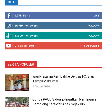
IKUTI
9,278
Fans
LIKE
26,759
Followers
FOLLOW
37,300
Followers
FOLLOW
0
Subscribers
SUBSCRIBE
BERITA POPULER
Wigi Pratama Kembali ke Deltras FC, Siap
Tampil Maksimal
8 August 2026
Bunda PAUD Sidoarjo Ingatkan Pentingnya
Gembleng Karakter Anak Sejak Dini