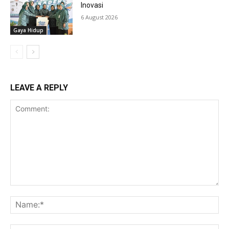
Inovasi
6 August 2026
Gaya Hidup
LEAVE A REPLY
Comment:
Na