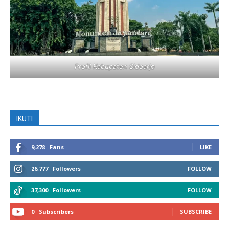
Profil Kabupaten Sidoarjo
IKUTI
9,278
Fans
LIKE
26,777
Followers
FOLLOW
37,300
Followers
FOLLOW
0
Subscribers
SUBSCRIBE