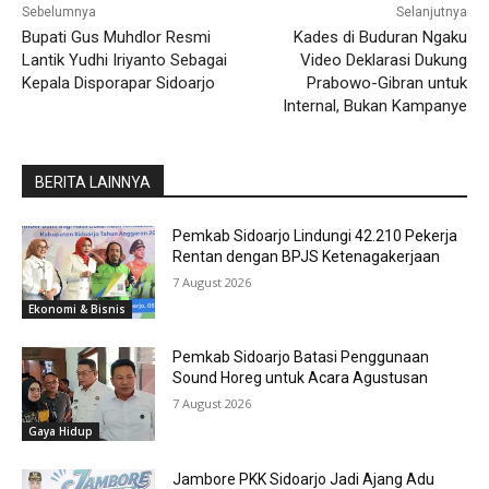
Sebelumnya
Selanjutnya
Bupati Gus Muhdlor Resmi
Kades di Buduran Ngaku
Lantik Yudhi Iriyanto Sebagai
Video Deklarasi Dukung
Kepala Disporapar Sidoarjo
Prabowo-Gibran untuk
Internal, Bukan Kampanye
BERITA LAINNYA
Pemkab Sidoarjo Lindungi 42.210 Pekerja
Rentan dengan BPJS Ketenagakerjaan
7 August 2026
Ekonomi & Bisnis
Pemkab Sidoarjo Batasi Penggunaan
Sound Horeg untuk Acara Agustusan
7 August 2026
Gaya Hidup
Jambore PKK Sidoarjo Jadi Ajang Adu