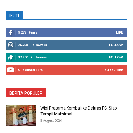
IKUTI
9,278
Fans
LIKE
26,758
Followers
FOLLOW
37,300
Followers
FOLLOW
0
Subscribers
SUBSCRIBE
BERITA POPULER
Wigi Pratama Kembali ke Deltras FC, Siap
Tampil Maksimal
8 August 2026