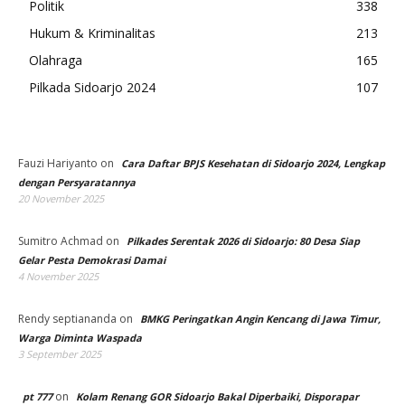
Politik
338
Hukum & Kriminalitas
213
Olahraga
165
Pilkada Sidoarjo 2024
107
Fauzi Hariyanto
on
Cara Daftar BPJS Kesehatan di Sidoarjo 2024, Lengkap
dengan Persyaratannya
20 November 2025
Sumitro Achmad
on
Pilkades Serentak 2026 di Sidoarjo: 80 Desa Siap
Gelar Pesta Demokrasi Damai
4 November 2025
Rendy septiananda
on
BMKG Peringatkan Angin Kencang di Jawa Timur,
Warga Diminta Waspada
3 September 2025
on
pt 777
Kolam Renang GOR Sidoarjo Bakal Diperbaiki, Disporapar