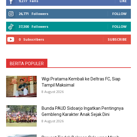
9,277
Fans
LIKE
26,771
Followers
FOLLOW
37,300
Followers
FOLLOW
0
Subscribers
SUBSCRIBE
BERITA POPULER
Wigi Pratama Kembali ke Deltras FC, Siap
Tampil Maksimal
8 August 2026
Bunda PAUD Sidoarjo Ingatkan Pentingnya
Gembleng Karakter Anak Sejak Dini
8 August 2026