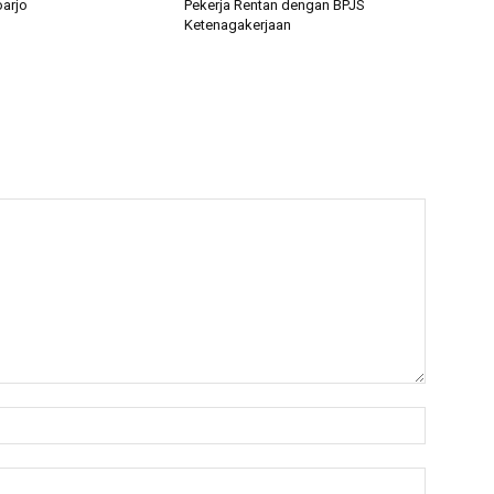
arjo
Pekerja Rentan dengan BPJS
Ketenagakerjaan
Name:*
Email:*