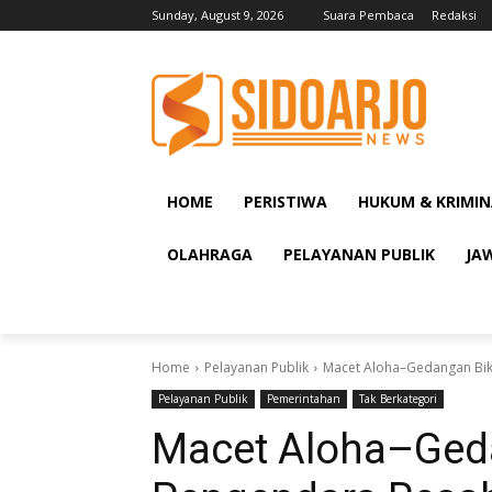
Sunday, August 9, 2026
Suara Pembaca
Redaksi
HOME
PERISTIWA
HUKUM & KRIMIN
OLAHRAGA
PELAYANAN PUBLIK
JA
Home
Pelayanan Publik
Macet Aloha–Gedangan Biki
Pelayanan Publik
Pemerintahan
Tak Berkategori
Macet Aloha–Ged