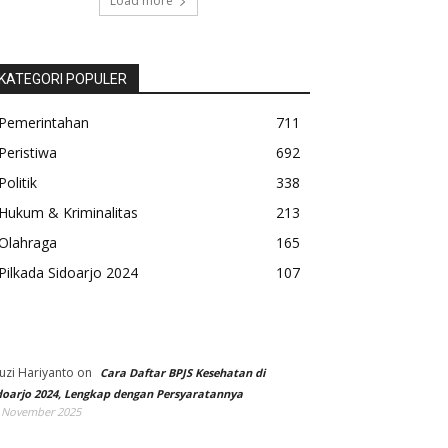
Load more
KATEGORI POPULER
Pemerintahan
711
Peristiwa
692
Politik
338
Hukum & Kriminalitas
213
Olahraga
165
Pilkada Sidoarjo 2024
107
uzi Hariyanto
on
Cara Daftar BPJS Kesehatan di
doarjo 2024, Lengkap dengan Persyaratannya
 November 2025