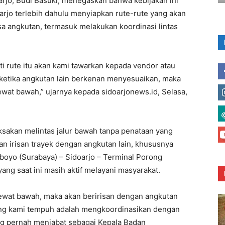
jo, Budi Basuki, menegaskan bahwa kebijakan ini
oarjo terlebih dahulu menyiapkan rute-rute yang akan
a angkutan, termasuk melakukan koordinasi lintas
ti rute itu akan kami tawarkan kepada vendor atau
 ketika angkutan lain berkenan menyesuaikan, maka
ewat bawah,” ujarnya kepada sidoarjonews.id, Selasa,
ksakan melintas jalur bawah tanpa penataan yang
n irisan trayek dengan angkutan lain, khususnya
boyo (Surabaya) – Sidoarjo – Terminal Porong
yang saat ini masih aktif melayani masyarakat.
lewat bawah, maka akan beririsan dengan angkutan
yang kami tempuh adalah mengkoordinasikan dengan
ang pernah menjabat sebagai Kepala Badan