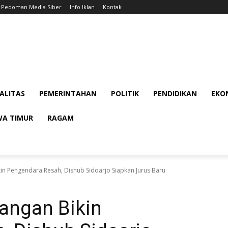
Pedoman Media Siber
Info Iklan
Kontak
ALITAS
PEMERINTAHAN
POLITIK
PENDIDIKAN
EKON
WA TIMUR
RAGAM
n Pengendara Resah, Dishub Sidoarjo Siapkan Jurus Baru
angan Bikin