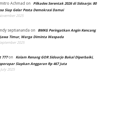
mitro Achmad
on
Pilkades Serentak 2026 di Sidoarjo: 80
sa Siap Gelar Pesta Demokrasi Damai
November 2025
ndy septiananda
on
BMKG Peringatkan Angin Kencang
 Jawa Timur, Warga Diminta Waspada
September 2025
on
t 777
Kolam Renang GOR Sidoarjo Bakal Diperbaiki,
sporapar Siapkan Anggaran Rp 467 Juta
 July 2025