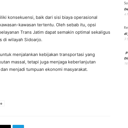
Su
De
4 
ki konsekuensi, baik dari sisi biaya operasional
awasan-kawasan tertentu. Oleh sebab itu, opsi
Re
 pelayanan Trans Jatim dapat semakin optimal sekaligus
di
3 
s di wilayah Sidoarjo.
p
ntuk menjalankan kebijakan transportasi yang
Di
tan massal, tetapi juga menjaga keberlanjutan
16
 dan menjadi tumpuan ekonomi masyarakat.
jo