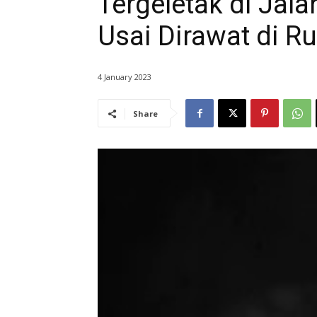
Tergeletak di Jala
Usai Dirawat di R
4 January 2023
Share