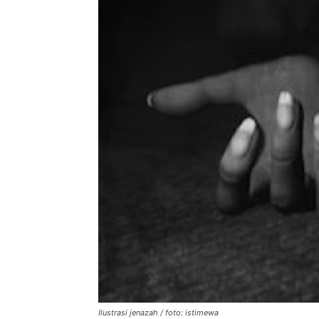
Ilustrasi jenazah / foto: istimewa