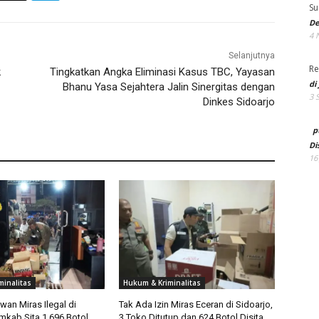
Su
De
4 
Selanjutnya
Re
k
Tingkatkan Angka Eliminasi Kasus TBC, Yayasan
di
Bhanu Yasa Sejahtera Jalin Sinergitas dengan
3 
Dinkes Sidoarjo
p
Di
16
minalitas
Hukum & Kriminalitas
an Miras Ilegal di
Tak Ada Izin Miras Eceran di Sidoarjo,
mkab Sita 1.696 Botol
3 Toko Ditutup dan 624 Botol Disita