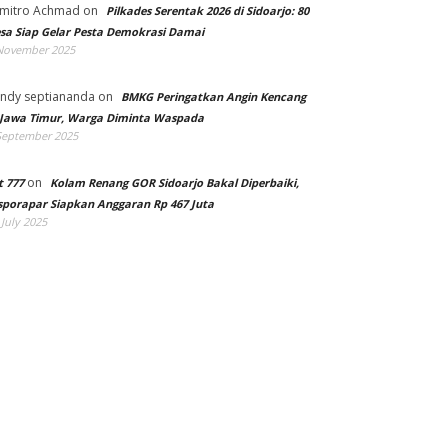
mitro Achmad
on
Pilkades Serentak 2026 di Sidoarjo: 80
sa Siap Gelar Pesta Demokrasi Damai
November 2025
ndy septiananda
on
BMKG Peringatkan Angin Kencang
 Jawa Timur, Warga Diminta Waspada
September 2025
on
t 777
Kolam Renang GOR Sidoarjo Bakal Diperbaiki,
sporapar Siapkan Anggaran Rp 467 Juta
 July 2025