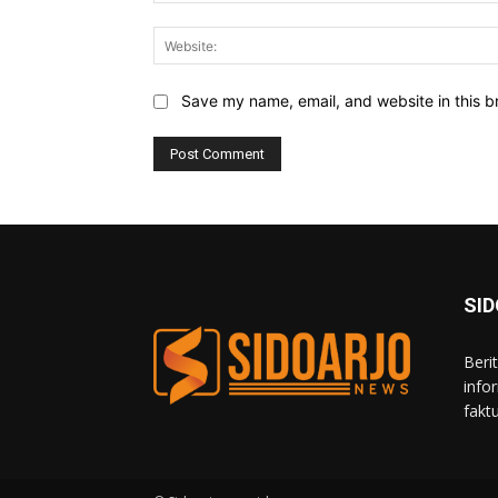
Save my name, email, and website in this b
SI
Beri
info
fakt