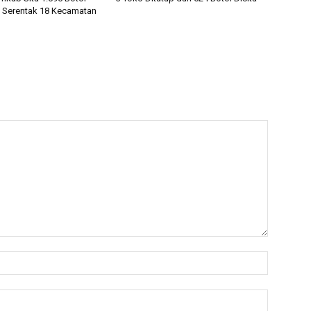
 Serentak 18 Kecamatan
Name:*
Email:*