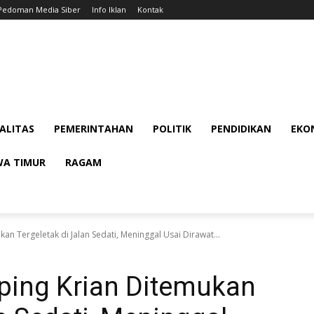
Pedoman Media Siber
Info Iklan
Kontak
ALITAS
PEMERINTAHAN
POLITIK
PENDIDIKAN
EKON
WA TIMUR
RAGAM
n Tergeletak di Jalan Sedati, Meninggal Usai Dirawat...
ing Krian Ditemukan