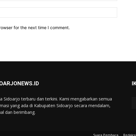
Website:
rowser for the next time I comment.
DOARJONEWS.ID
I
ta Sidoarjo terbaru dan terkini. Kami mengabarkan semua
rmasi yang ada di Kabupaten Sidoarjo secara mendalam,
ual dan berimbang.
Suara Pembaca
Redaksi