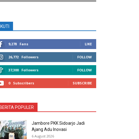
IKUTI
9,278
Fans
LIKE
26,772
Followers
FOLLOW
37,300
Followers
FOLLOW
0
Subscribers
SUBSCRIBE
BERITA POPULER
Jambore PKK Sidoarjo Jadi
Ajang Adu Inovasi
6 August 2026