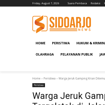
Friday, August 7, 2026
Suara Pembaca
Redaksi
HOME
PERISTIWA
HUKUM & KRIMIN
OLAHRAGA
PELAYANAN PUBLIK
JA
Home
Peristiwa
Warga Jeruk Gamping Krian Ditemuka
Peristiwa
Warga Jeruk Gamp