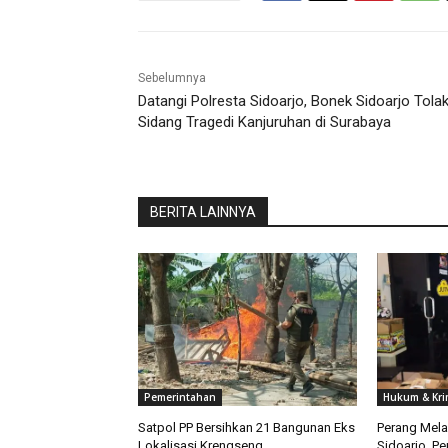
Sebelumnya
Datangi Polresta Sidoarjo, Bonek Sidoarjo Tola
Sidang Tragedi Kanjuruhan di Surabaya
BERITA LAINNYA
Pemerintahan
Hukum & Kri
Satpol PP Bersihkan 21 Bangunan Eks
Perang Melaw
Lokalisasi Krengseng
Sidoarjo, Pe