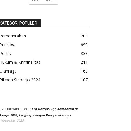
Load more
KATEGORI POPULER
Pemerintahan
708
Peristiwa
690
Politik
338
Hukum & Kriminalitas
211
Olahraga
163
Pilkada Sidoarjo 2024
107
uzi Hariyanto
on
Cara Daftar BPJS Kesehatan di
doarjo 2024, Lengkap dengan Persyaratannya
 November 2025