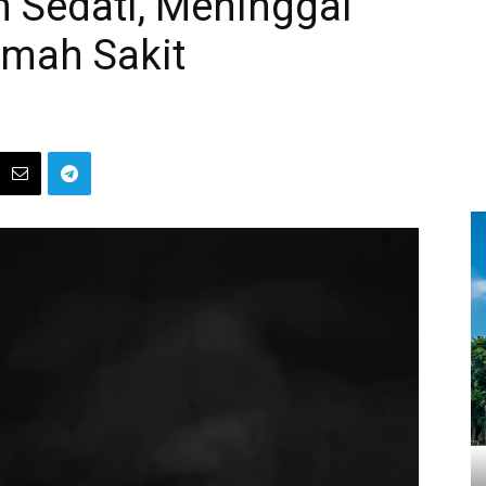
n Sedati, Meninggal
umah Sakit