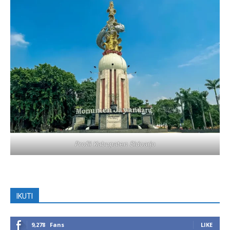
Profil Kabupaten Sidoarjo
IKUTI
9,278
Fans
LIKE