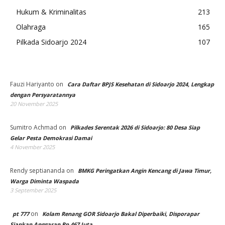
Hukum & Kriminalitas
213
Olahraga
165
Pilkada Sidoarjo 2024
107
Fauzi Hariyanto
on
Cara Daftar BPJS Kesehatan di Sidoarjo 2024, Lengkap
dengan Persyaratannya
20 November 2025
Sumitro Achmad
on
Pilkades Serentak 2026 di Sidoarjo: 80 Desa Siap
Gelar Pesta Demokrasi Damai
4 November 2025
Rendy septiananda
on
BMKG Peringatkan Angin Kencang di Jawa Timur,
Warga Diminta Waspada
3 September 2025
on
pt 777
Kolam Renang GOR Sidoarjo Bakal Diperbaiki, Disporapar
Siapkan Anggaran Rp 467 Juta