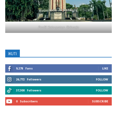
Profil Kabupaten Sidoarjo
IKUTI
9,278
Fans
LIKE
26,772
Followers
FOLLOW
37,300
Followers
FOLLOW
0
Subscribers
SUBSCRIBE