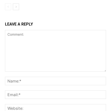
LEAVE A REPLY
Comment:
Na
Ema
Web