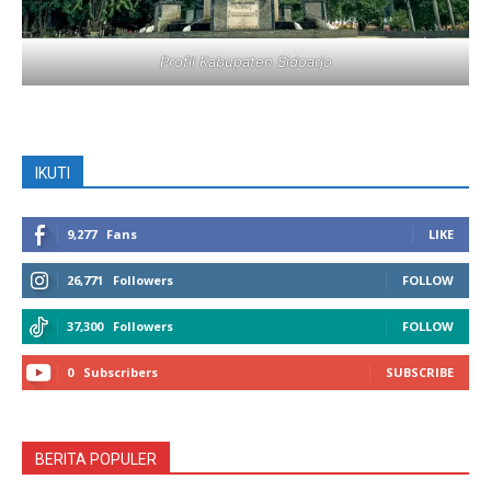
Profil Kabupaten Sidoarjo
IKUTI
9,277
Fans
LIKE
26,771
Followers
FOLLOW
37,300
Followers
FOLLOW
0
Subscribers
SUBSCRIBE
BERITA POPULER