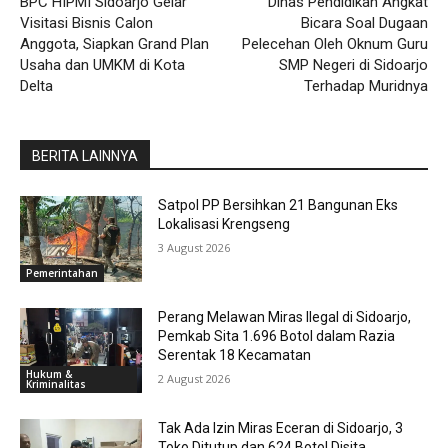
BPC HIPMI Sidoarjo Gelar
Dinas Pendidikan Angkat
Visitasi Bisnis Calon
Bicara Soal Dugaan
Anggota, Siapkan Grand Plan
Pelecehan Oleh Oknum Guru
Usaha dan UMKM di Kota
SMP Negeri di Sidoarjo
Delta
Terhadap Muridnya
BERITA LAINNYA
Satpol PP Bersihkan 21 Bangunan Eks
Lokalisasi Krengseng
3 August 2026
Pemerintahan
Perang Melawan Miras Ilegal di Sidoarjo,
Pemkab Sita 1.696 Botol dalam Razia
Serentak 18 Kecamatan
Hukum &
2 August 2026
Kriminalitas
Tak Ada Izin Miras Eceran di Sidoarjo, 3
Toko Ditutup dan 624 Botol Disita