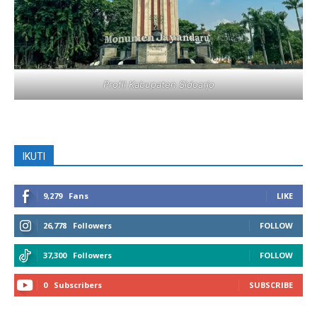
Profil Kabupaten Sidoarjo
IKUTI
9,279
Fans
LIKE
26,778
Followers
FOLLOW
37,300
Followers
FOLLOW
0
Subscribers
SUBSCRIBE