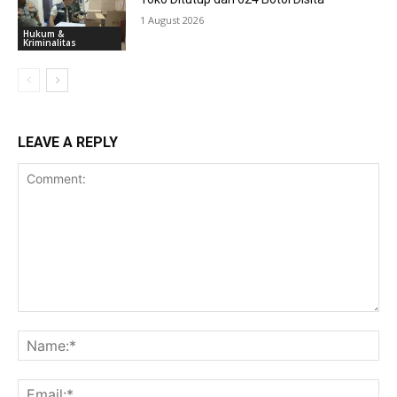
1 August 2026
Hukum &
Kriminalitas
LEAVE A REPLY
Comment:
Na
Ema