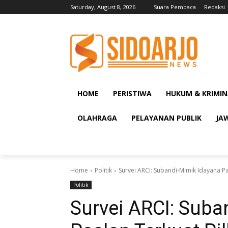
Saturday, August 8, 2026
Suara Pembaca
Redaksi
HOME
PERISTIWA
HUKUM & KRIMIN
OLAHRAGA
PELAYANAN PUBLIK
JA
Home
Politik
Survei ARCI: Subandi-Mimik Idayana Pa
Politik
Survei ARCI: Suba