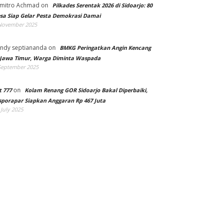
mitro Achmad
on
Pilkades Serentak 2026 di Sidoarjo: 80
sa Siap Gelar Pesta Demokrasi Damai
November 2025
ndy septiananda
on
BMKG Peringatkan Angin Kencang
 Jawa Timur, Warga Diminta Waspada
September 2025
on
t 777
Kolam Renang GOR Sidoarjo Bakal Diperbaiki,
sporapar Siapkan Anggaran Rp 467 Juta
 July 2025