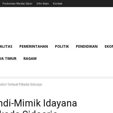
Pedoman Media Siber
Info Iklan
Kontak
ALITAS
PEMERINTAHAN
POLITIK
PENDIDIKAN
EKON
WA TIMUR
RAGAM
slon Terkuat Pilkada Sidoarjo
ndi-Mimik Idayana