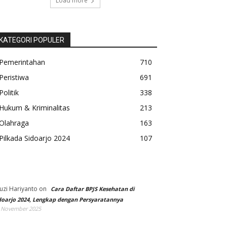
Load more
KATEGORI POPULER
Pemerintahan
710
Peristiwa
691
Politik
338
Hukum & Kriminalitas
213
Olahraga
163
Pilkada Sidoarjo 2024
107
uzi Hariyanto
on
Cara Daftar BPJS Kesehatan di
doarjo 2024, Lengkap dengan Persyaratannya
 November 2025