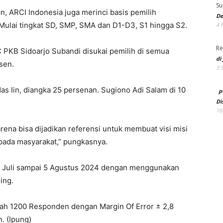
Su
n, ARCI Indonesia juga merinci basis pemilih
De
. Mulai tingkat SD, SMP, SMA dan D1-D3, S1 hingga S2.
4 
Re
PKB Sidoarjo Subandi disukai pemilih di semua
di
sen.
3 
as Iin, diangka 25 persenan. Sugiono Adi Salam di 10
p
Di
16
arena bisa dijadikan referensi untuk membuat visi misi
pada masyarakat,” pungkasnya.
22 Juli sampai 5 Agustus 2024 dengan menggunakan
ing.
lah 1200 Responden dengan Margin Of Error ± 2,8
. (Ipung)