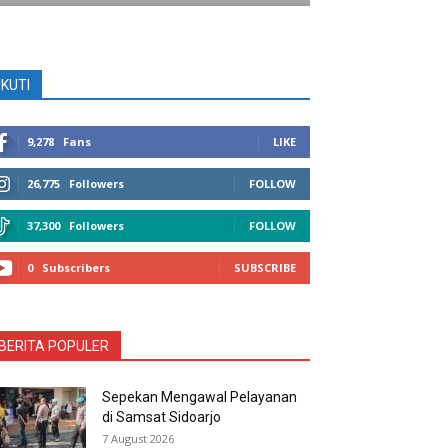
IKUTI
9,278
Fans
LIKE
26,775
Followers
FOLLOW
37,300
Followers
FOLLOW
0
Subscribers
SUBSCRIBE
BERITA POPULER
Sepekan Mengawal Pelayanan
di Samsat Sidoarjo
7 August 2026