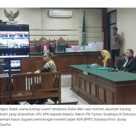
Agus (batik warna kuning) suami terdakwa Siska Wati saat melihat sejumlah barang
bukti yang diserahkan JPU KPK kepada Majelis Hakim PN Tipikor Surabaya di Sidoarjo
terkait kasus dugaan pemotongan insentif pajak ASN BPPD Sidoarjo/Foto: Ipung
Syaiful