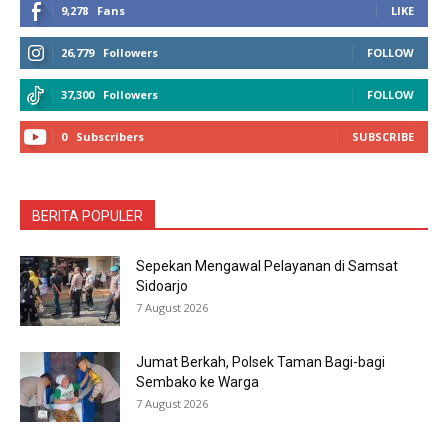
9,278
Fans
LIKE
26,779
Followers
FOLLOW
37,300
Followers
FOLLOW
0
Subscribers
SUBSCRIBE
BERITA POPULER
Sepekan Mengawal Pelayanan di Samsat
Sidoarjo
7 August 2026
Jumat Berkah, Polsek Taman Bagi-bagi
Sembako ke Warga
7 August 2026