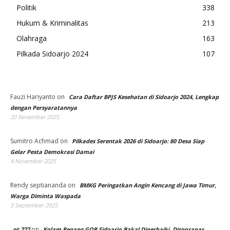
Politik
338
Hukum & Kriminalitas
213
Olahraga
163
Pilkada Sidoarjo 2024
107
Fauzi Hariyanto
on
Cara Daftar BPJS Kesehatan di Sidoarjo 2024, Lengkap
dengan Persyaratannya
20 November 2025
Sumitro Achmad
on
Pilkades Serentak 2026 di Sidoarjo: 80 Desa Siap
Gelar Pesta Demokrasi Damai
4 November 2025
Rendy septiananda
on
BMKG Peringatkan Angin Kencang di Jawa Timur,
Warga Diminta Waspada
3 September 2025
on
pt 777
Kolam Renang GOR Sidoarjo Bakal Diperbaiki, Disporapar